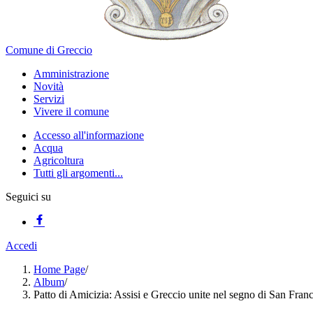
Comune di Greccio
Amministrazione
Novità
Servizi
Vivere il comune
Accesso all'informazione
Acqua
Agricoltura
Tutti gli argomenti...
Seguici su
Accedi
Home Page
/
Album
/
Patto di Amicizia: Assisi e Greccio unite nel segno di San Fran