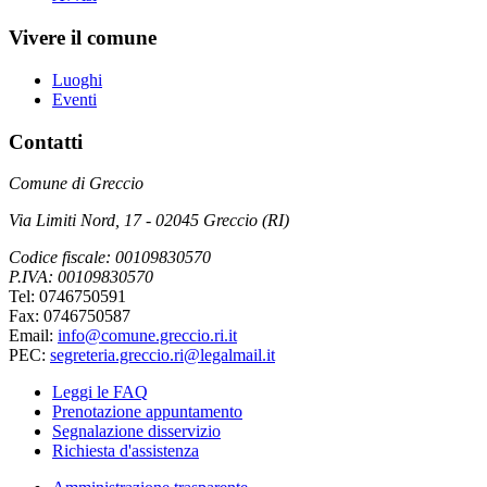
Vivere il comune
Luoghi
Eventi
Contatti
Comune di Greccio
Via Limiti Nord, 17 - 02045 Greccio (RI)
Codice fiscale: 00109830570
P.IVA: 00109830570
Tel: 0746750591
Fax: 0746750587
Email:
info@comune.greccio.ri.it
PEC:
segreteria.greccio.ri@legalmail.it
Leggi le FAQ
Prenotazione appuntamento
Segnalazione disservizio
Richiesta d'assistenza