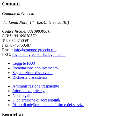
Contatti
Comune di Greccio
Via Limiti Nord, 17 - 02045 Greccio (RI)
Codice fiscale: 00109830570
P.IVA: 00109830570
Tel: 0746750591
Fax: 0746750587
Email:
info@comune.greccio.ri.it
PEC:
segreteria.greccio.ri@legalmail.it
Leggi le FAQ
Prenotazione appuntamento
Segnalazione disservizio
Richiesta d'assistenza
Amministrazione trasparente
Informativa privacy
Note legali
Dichiarazione di accessibilità
Piano di miglioramento del sito e dei servizi
Seguici su