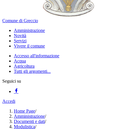
Comune di Greccio
Amministrazione
Novità
Servizi
Vivere il comune
Accesso all'informazione
Acqua
Agricoltura
Tutti gli argomenti...
Seguici su
Accedi
Home Page
/
Amministrazione
/
Documenti e dati
/
Modulistica
/