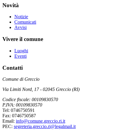
Novità
Notizie
Comunicati
Avvisi
Vivere il comune
Luoghi
Eventi
Contatti
Comune di Greccio
Via Limiti Nord, 17 - 02045 Greccio (RI)
Codice fiscale: 00109830570
P.IVA: 00109830570
Tel: 0746750591
Fax: 0746750587
Email:
info@comune.greccio.ri.it
PEC:
segreteria.greccio.ri@legalmail.it