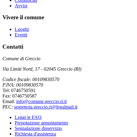
Comunicati
Avvisi
Vivere il comune
Luoghi
Eventi
Contatti
Comune di Greccio
Via Limiti Nord, 17 - 02045 Greccio (RI)
Codice fiscale: 00109830570
P.IVA: 00109830570
Tel: 0746750591
Fax: 0746750587
Email:
info@comune.greccio.ri.it
PEC:
segreteria.greccio.ri@legalmail.it
Leggi le FAQ
Prenotazione appuntamento
Segnalazione disservizio
Richiesta d'assistenza