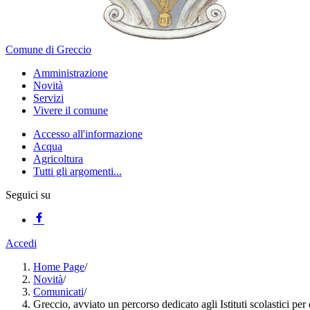
Comune di Greccio
Amministrazione
Novità
Servizi
Vivere il comune
Accesso all'informazione
Acqua
Agricoltura
Tutti gli argomenti...
Seguici su
Accedi
Home Page
/
Novità
/
Comunicati
/
Greccio, avviato un percorso dedicato agli Istituti scolastici per