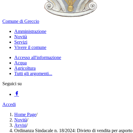
Comune di Greccio
Amministrazione
Novità
Servizi
Vivere il comune
Accesso all'informazione
Acqua
Agricoltura
Tutti gli argomenti...
Seguici su
Accedi
Home Page
/
Novità
/
Avvisi
/
Ordinanza Sindacale n. 18/2024: Divieto di vendita per asporto d