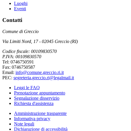
Luoghi
Eventi
Contatti
Comune di Greccio
Via Limiti Nord, 17 - 02045 Greccio (RI)
Codice fiscale: 00109830570
P.IVA: 00109830570
Tel: 0746750591
Fax: 0746750587
Email:
info@comune.greccio.ri.it
PEC:
segreteria.greccio.ri@legalmail.it
Leggi le FAQ
Prenotazione appuntamento
Segnalazione disservizio
Richiesta d'assistenza
Amministrazione trasparente
Informativa privacy
Note legali
Dichiarazione di accessibilità