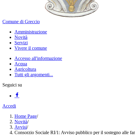
Comune di Greccio
Amministrazione
Novità
Servizi
Vivere il comune
Accesso all'informazione
Acqua
Agricoltura
Tutti gli argomenti...
Seguici su
Accedi
Home Page
/
Novità
/
Avvisi
/
Consorzio Sociale RI/1: Avviso pubblico per il sostegno alle fami