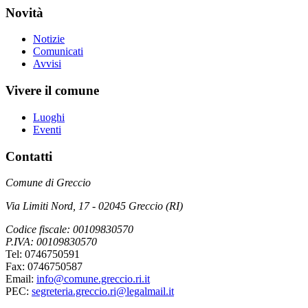
Novità
Notizie
Comunicati
Avvisi
Vivere il comune
Luoghi
Eventi
Contatti
Comune di Greccio
Via Limiti Nord, 17 - 02045 Greccio (RI)
Codice fiscale: 00109830570
P.IVA: 00109830570
Tel: 0746750591
Fax: 0746750587
Email:
info@comune.greccio.ri.it
PEC:
segreteria.greccio.ri@legalmail.it