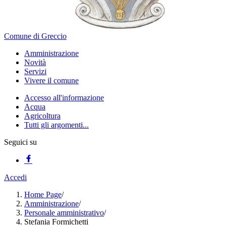
Comune di Greccio
Amministrazione
Novità
Servizi
Vivere il comune
Accesso all'informazione
Acqua
Agricoltura
Tutti gli argomenti...
Seguici su
Accedi
Home Page
/
Amministrazione
/
Personale amministrativo
/
Stefania Formichetti