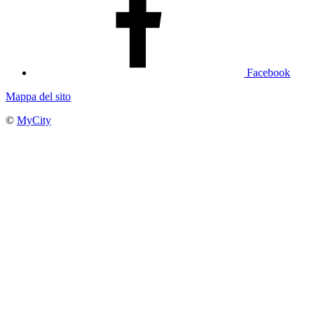
Facebook
Mappa del sito
©
MyCity