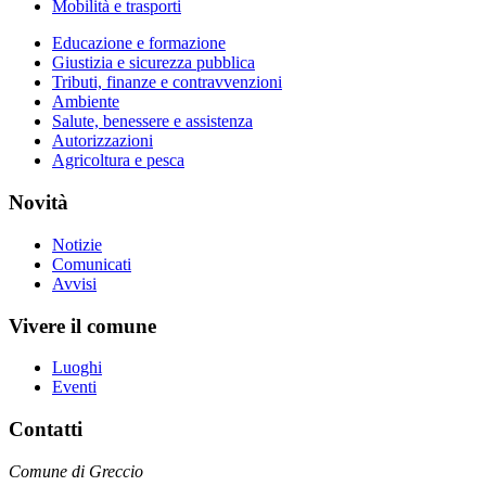
Mobilità e trasporti
Educazione e formazione
Giustizia e sicurezza pubblica
Tributi, finanze e contravvenzioni
Ambiente
Salute, benessere e assistenza
Autorizzazioni
Agricoltura e pesca
Novità
Notizie
Comunicati
Avvisi
Vivere il comune
Luoghi
Eventi
Contatti
Comune di Greccio