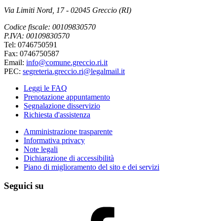
Via Limiti Nord, 17 - 02045 Greccio (RI)
Codice fiscale: 00109830570
P.IVA: 00109830570
Tel: 0746750591
Fax: 0746750587
Email:
info@comune.greccio.ri.it
PEC:
segreteria.greccio.ri@legalmail.it
Leggi le FAQ
Prenotazione appuntamento
Segnalazione disservizio
Richiesta d'assistenza
Amministrazione trasparente
Informativa privacy
Note legali
Dichiarazione di accessibilità
Piano di miglioramento del sito e dei servizi
Seguici su