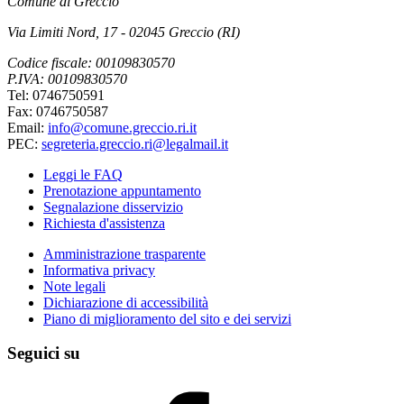
Comune di Greccio
Via Limiti Nord, 17 - 02045 Greccio (RI)
Codice fiscale: 00109830570
P.IVA: 00109830570
Tel: 0746750591
Fax: 0746750587
Email:
info@comune.greccio.ri.it
PEC:
segreteria.greccio.ri@legalmail.it
Leggi le FAQ
Prenotazione appuntamento
Segnalazione disservizio
Richiesta d'assistenza
Amministrazione trasparente
Informativa privacy
Note legali
Dichiarazione di accessibilità
Piano di miglioramento del sito e dei servizi
Seguici su