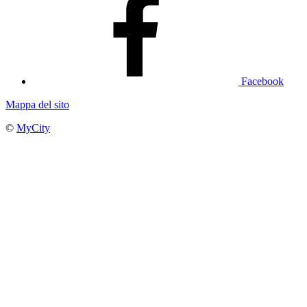
Facebook
Mappa del sito
©
MyCity