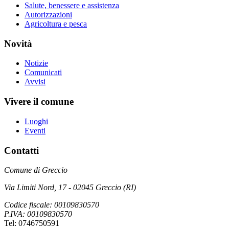
Salute, benessere e assistenza
Autorizzazioni
Agricoltura e pesca
Novità
Notizie
Comunicati
Avvisi
Vivere il comune
Luoghi
Eventi
Contatti
Comune di Greccio
Via Limiti Nord, 17 - 02045 Greccio (RI)
Codice fiscale: 00109830570
P.IVA: 00109830570
Tel: 0746750591