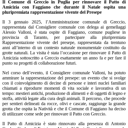
Il Comune di Greccio in Puglia per rinnovare il Patto di
Amicizia con Faggiano che durante il Natale ospita una
pluripremiata rappresentazione vivente del Presepe
Il 3 gennaio 2025, l’Amministrazione comunale di Greccio,
rappresentata dal Consigliere comunale con delega ai gemellaggi
Alessio Valloni, è stata ospite di Faggiano, comune pugliese in
provincia di Taranto, per partecipare alla pluripremiata
Rappresentazione vivente del presepe, rappresentata da trentuno
anni all’interno di un contesto naturale monumentale costituito da
grotte naturali. La visita è stata l’occasione per rinnovare il Patto di
Amicizia sottoscritto a Greccio esattamente un anno fa e per fare il
punto su progetti di collaborazione futuri.
Nel corso dell’evento, il Consigliere comunale Valloni, ha potuto
ammirare la rappresentazione del presepe: un evento che si svolge
con il coinvolgimento di decine di persone e interi nuclei familiari
chiamati a riprodurre momenti di vita sociale e lavorativa di un
tempo: mestieri antichi, produzione di alimenti e di oggetti di legno e
stoffa, attività legate alla cura degli animali. Il percorso, che procede
per sentieri delineati da rocce, olivi e cascate, raggiunge la grande
grotta che ospita la Natività e che il Comune di Faggiano ha deciso
di utilizzare come sede per rinnovare il Patto con Greccio.
Il Patto di Amicizia è stato rinnovato alla presenza di Antonio