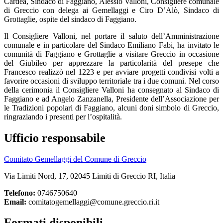
Cardea, Sindaco di Faggiano, Alessio Valloni, Consigliere comunale
di Greccio con delega ai Gemellaggi e Ciro D’Alò, Sindaco di
Grottaglie, ospite del sindaco di Faggiano.
Il Consigliere Valloni, nel portare il saluto dell’Amministrazione
comunale e in particolare del Sindaco Emiliano Fabi, ha invitato le
comunità di Faggiano e Grottaglie a visitare Greccio in occasione
del Giubileo per apprezzare la particolarità del presepe che
Francesco realizzò nel 1223 e per avviare progetti condivisi volti a
favorire occasioni di sviluppo territoriale tra i due comuni. Nel corso
della cerimonia il Consigliere Valloni ha consegnato al Sindaco di
Faggiano e ad Angelo Zanzanella, Presidente dell’Associazione per
le Tradizioni popolari di Faggiano, alcuni doni simbolo di Greccio,
ringraziando i presenti per l’ospitalità.
Ufficio responsabile
Comitato Gemellaggi del Comune di Greccio
Via Limiti Nord, 17, 02045 Limiti di Greccio RI, Italia
Telefono:
0746750640
Email:
comitatogemellaggi@comune.greccio.ri.it
Formati disponibili